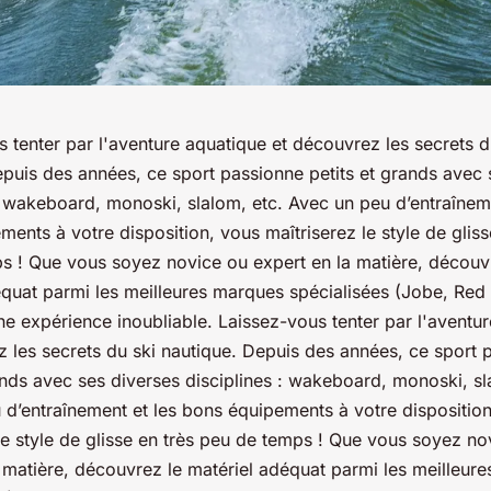
 tenter par l'aventure aquatique et découvrez les secrets d
epuis des années, ce sport passionne petits et grands avec 
: wakeboard, monoski, slalom, etc. Avec un peu d’entraîneme
ents à votre disposition, vous maîtriserez le style de gliss
s ! Que vous soyez novice ou expert en la matière, découv
équat parmi les meilleures marques spécialisées (Jobe, Red 
ne expérience inoubliable. Laissez-vous tenter par l'aventu
z les secrets du ski nautique. Depuis des années, ce sport 
ands avec ses diverses disciplines : wakeboard, monoski, sl
 d’entraînement et les bons équipements à votre dispositio
le style de glisse en très peu de temps ! Que vous soyez no
a matière, découvrez le matériel adéquat parmi les meilleur