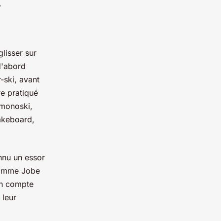
.
glisser sur
 d'abord
-ski, avant
re pratiqué
 monoski,
wakeboard,
nnu un essor
 comme Jobe
 on compte
 leur