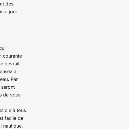
ent des
s à jour
qui
on courante
ne devrait
Pensez à
'eau. Par
 seront
us de vous
ssible à tous
t facile de
i nautique.