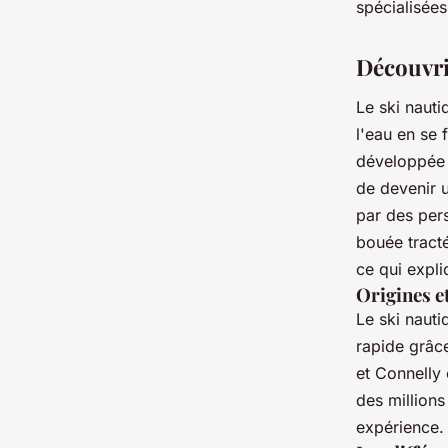
spécialisées
Découvri
Le ski nauti
l'eau en se 
développée p
de devenir u
par des pers
bouée tract
ce qui expli
Origines et
Le ski nauti
rapide grâc
et Connelly 
des millions
expérience.