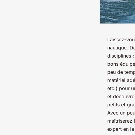
Laissez-vous
nautique. D
disciplines 
bons équipem
peu de temp
matériel ad
etc.) pour u
et découvre
petits et gr
Avec un peu
maîtriserez 
expert en l