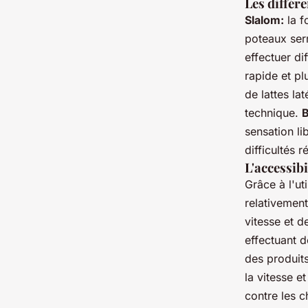
Les différe
Slalom:
la f
poteaux serr
effectuer di
rapide et pl
de lattes lat
technique.
B
sensation li
difficultés 
L'accessibi
Grâce à l'uti
relativement
vitesse et d
effectuant d
des produit
la vitesse e
contre les c