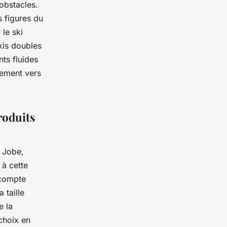
obstacles.
s figures du
le ski
skis doubles
ts fluides
rement vers
roduits
e Jobe,
 à cette
 compte
 taille
e la
choix en