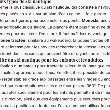
nts types de ski nautique
orme la plus classique du ski nautique, qui consiste à navig
és placés en « V » sur un plan d'eau calme. Il faut garder l'
fférentes figures pour accumuler des points.
Monoski:
une v
us acrobatique du slalom. La planche étant plus fine et ne 
érales pour maintenir l’équilibre, il faut maîtriser davantage 
ouée tractée:
similaire au wakeboard, la bouée tractée off
bre et intense pour les novices recherchant la vitesse. Les p
résident dans les sauts qui peuvent être effrayants pour lesd
lité du ski nautique pour les enfants et les adultes
lisation d'un bateau pour tracter le skieur, le ski nautique es
 facile à apprendre pour tous. En effet, il est possible de co
e rester stables grâce aux passages entre les virages ou en
es figures acrobatiques telles que faux-pas ou 360°. De plus
s adaptés spécialement pour les enfants permettant de mieu
t la direction, ainsi que des équipements plus sécurisés pou
hocs. La position à adopter sur l'eau, comment utiliser le pa