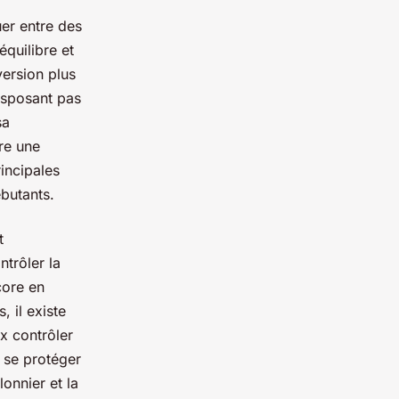
uer entre des
équilibre et
ersion plus
disposant pas
sa
re une
rincipales
ébutants.
t
ntrôler la
core en
, il existe
x contrôler
r se protéger
lonnier et la