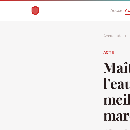
Accueil
Ac
Accueil
›
Actu
ACTU
Maît
l'ea
mei
mar