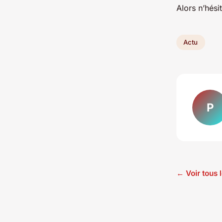
Alors n’hési
Actu
P
← Voir tous l