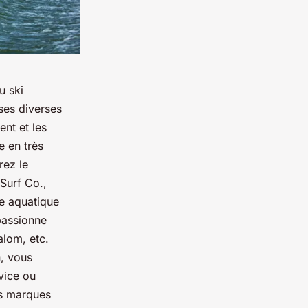
u ski
ses diverses
nt et les
e en très
rez le
Surf Co.,
re aquatique
passionne
alom, etc.
n, vous
vice ou
es marques