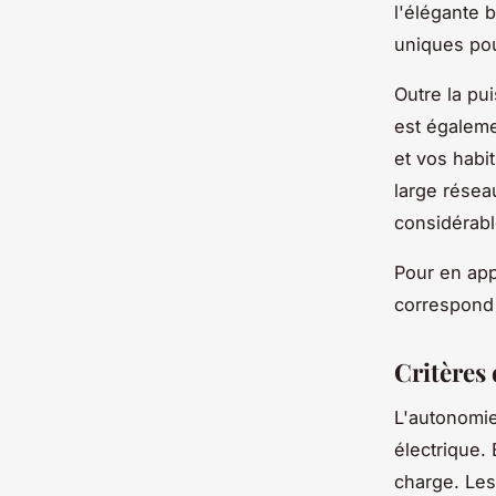
l'élégante 
uniques pou
Outre la
pu
est égaleme
et vos habi
large rése
considérabl
Pour en app
correspond 
Critères 
L'
autonomi
électrique
.
charge. Le