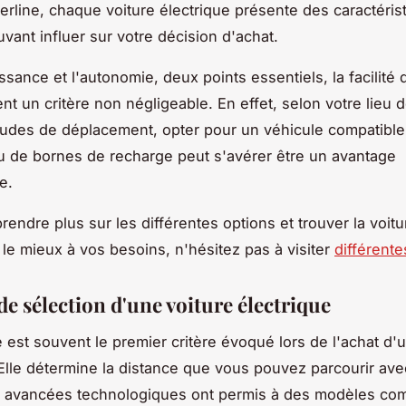
berline, chaque
voiture électrique
présente des caractéris
vant influer sur votre décision d'
achat
.
issance
et l'
autonomie
, deux points essentiels, la facilité
nt un critère non négligeable. En effet, selon votre lieu 
tudes de déplacement, opter pour un véhicule compatibl
au de
bornes de recharge
peut s'avérer être un avantage
e.
rendre plus sur les différentes options et trouver la voitu
le mieux à vos besoins, n'hésitez pas à visiter
différent
de sélection d'une voiture électrique
e
est souvent le premier critère évoqué lors de l'achat d'
 Elle détermine la distance que vous pouvez parcourir av
s avancées technologiques ont permis à des modèles co