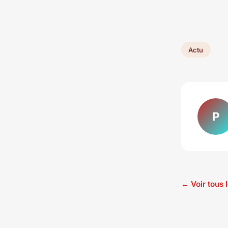
Actu
P
← Voir tous l