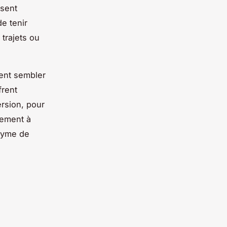
isent
e tenir
trajets ou
vent sembler
frent
ersion
, pour
lement à
nyme de