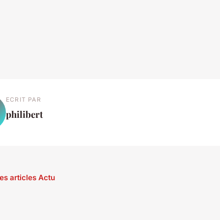
ECRIT PAR
philibert
es articles Actu