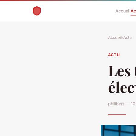
Accueil
Ac
Accueil
›
Actu
ACTU
Les 
élec
philibert — 1