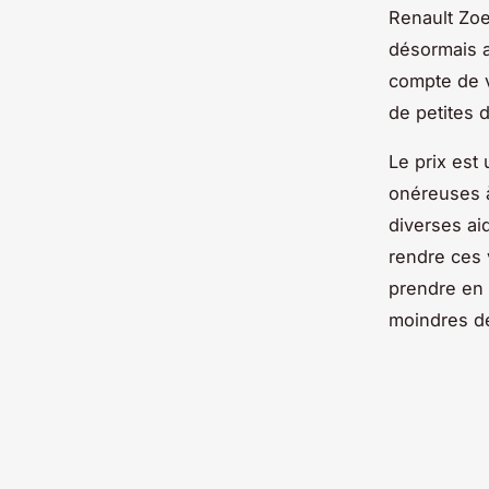
Renault Zo
désormais a
compte de v
de petites 
Le
prix
est 
onéreuses à
diverses ai
rendre ces 
prendre en 
moindres dé