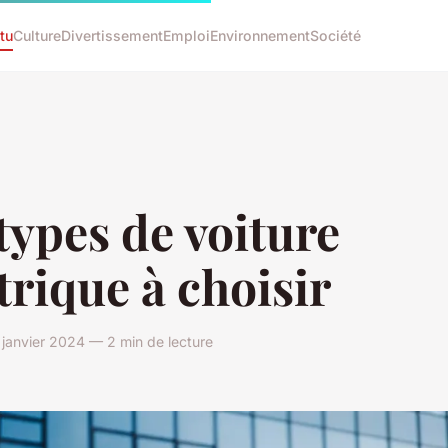
tu
Culture
Divertissement
Emploi
Environnement
Société
types de voiture
trique à choisir
0 janvier 2024 — 2 min de lecture