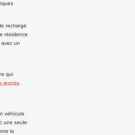
tiques
 de
recharge
de résidence
e avec un
re qui
es ancres
.
un
véhicule
ec une seule
mme la