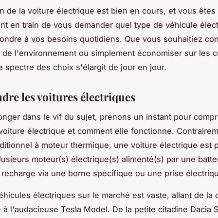
n de la voiture électrique est bien en cours, et vous êtes
t en train de vous demander quel type de véhicule élec
pondre à vos besoins quotidiens. Que vous souhaitiez cont
 de l'environnement ou simplement économiser sur les c
e spectre des choix s'élargit de jour en jour.
re les voitures électriques
onger dans le vif du sujet, prenons un instant pour comp
voiture électrique et comment elle fonctionne. Contraire
ditionnel à
moteur thermique
, une voiture électrique est
lusieurs
moteur(s) électrique(s)
alimenté(s) par une
batte
 recharge via une
borne
spécifique ou une prise électriq
véhicules électriques sur le marché est vaste, allant de l
e
à l'audacieuse
Tesla Model
. De la petite citadine
Dacia 