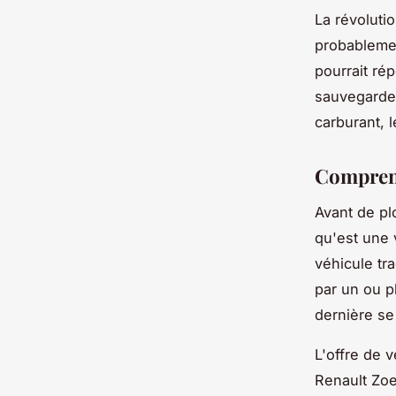
La révolutio
probablemen
pourrait ré
sauvegarde
carburant, l
Comprend
Avant de pl
qu'est une 
véhicule
tra
par un ou p
dernière se
L'offre de 
Renault Zo