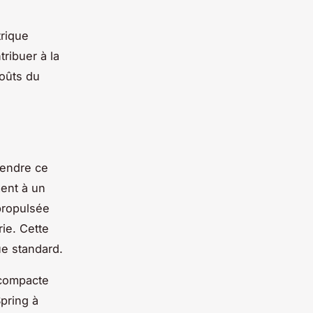
trique
ribuer à la
oûts du
rendre ce
ment à un
 propulsée
rie
. Cette
ue standard.
a compacte
Spring
à