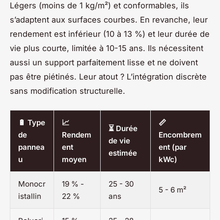
Légers (moins de 1 kg/m²) et conformables, ils
s’adaptent aux surfaces courbes. En revanche, leur
rendement est inférieur (10 à 13 %) et leur durée de
vie plus courte, limitée à 10-15 ans. Ils nécessitent
aussi un support parfaitement lisse et ne doivent
pas être piétinés. Leur atout ? L’intégration discrète
sans modification structurelle.
🔋 Type
📈
📏
⏳ Durée
de
Rendem
Encombrem
de vie
pannea
ent
ent (par
estimée
u
moyen
kWc)
Monocr
19 % -
25 - 30
5 - 6 m²
istallin
22 %
ans