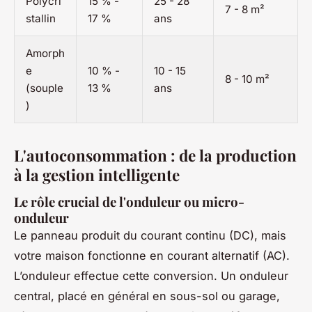
Polycri
15 % -
25 - 28
7 - 8 m²
stallin
17 %
ans
Amorph
e
10 % -
10 - 15
8 - 10 m²
(souple
13 %
ans
)
L'autoconsommation : de la production
à la gestion intelligente
Le rôle crucial de l'onduleur ou micro-
onduleur
Le panneau produit du courant continu (DC), mais
votre maison fonctionne en courant alternatif (AC).
L’onduleur effectue cette conversion. Un onduleur
central, placé en général en sous-sol ou garage,