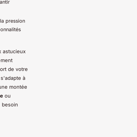
antir
 la pression
ionnalités
 astucieux
ement
ort de votre
 s'adapte à
u une montée
te
ou
e besoin