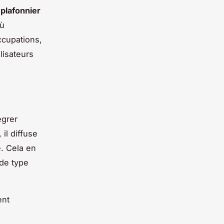
 plafonnier
où
ccupations,
lisateurs
égrer
il diffuse
e. Cela en
 de type
ent