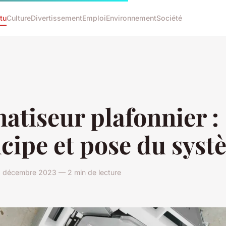
tu
Culture
Divertissement
Emploi
Environnement
Société
atiseur plafonnier :
cipe et pose du sys
8 décembre 2023 — 2 min de lecture