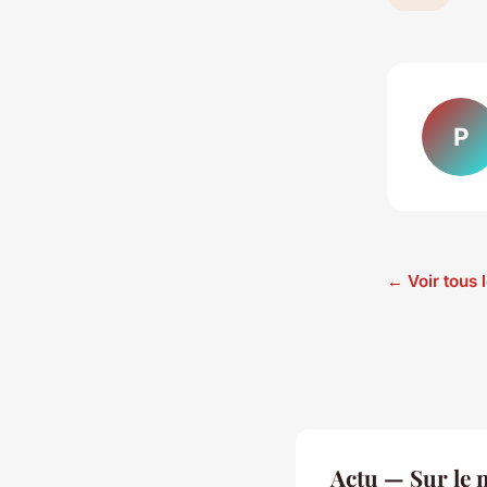
P
← Voir tous l
Actu — Sur le 