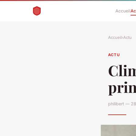
Accueil
Ac
Accueil
›
Actu
ACTU
Clim
prin
philibert — 2