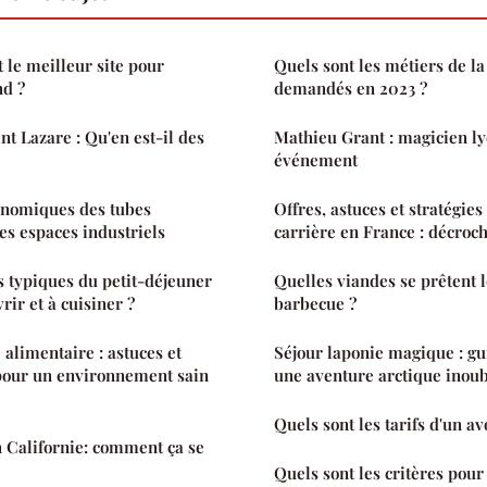
 le meilleur site pour
Quels sont les métiers de la
nd ?
demandés en 2023 ?
nt Lazare : Qu'en est-il des
Mathieu Grant : magicien ly
événement
onomiques des tubes
Offres, astuces et stratégie
es espaces industriels
carrière en France : décroch
ts typiques du petit-déjeuner
Quelles viandes se prêtent 
ir et à cuisiner ?
barbecue ?
 alimentaire : astuces et
Séjour laponie magique : gu
pour un environnement sain
une aventure arctique inoub
Quels sont les tarifs d'un a
 Californie: comment ça se
Quels sont les critères pour