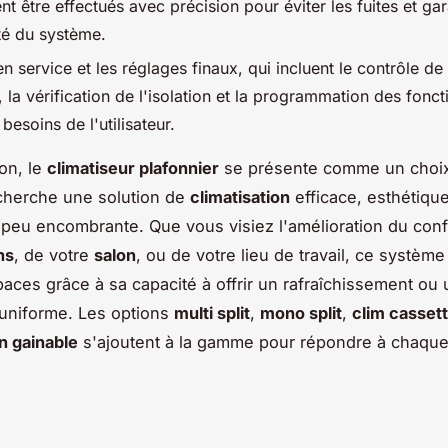
nt être effectués avec précision pour éviter les fuites et gar
ité du système.
n service et les réglages finaux, qui incluent le contrôle de
, la vérification de l'isolation et la programmation des fonct
 besoins de l'utilisateur.
on, le
climatiseur plafonnier
se présente comme un choix
cherche une solution de
climatisation
efficace, esthétiqu
 peu encombrante. Que vous visiez l'amélioration du conf
ns
, de votre
salon
, ou de votre lieu de travail, ce système
paces grâce à sa capacité à offrir un rafraîchissement o
uniforme. Les options
multi split
,
mono split
,
clim casset
on gainable
s'ajoutent à la gamme pour répondre à chaqu