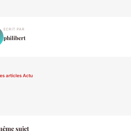
ECRIT PAR
philibert
es articles Actu
même sujet