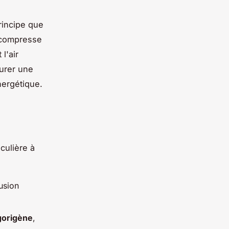
rincipe que
compresse
 l'air
urer une
nergétique.
culière à
usion
igorigène
,