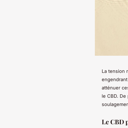
La tension 
engendrant 
atténuer ce
le CBD. De 
soulagement
Le CBD p