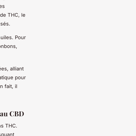
es
 de THC, le
isés.
uiles. Pour
bonbons,
s, alliant
ratique pour
fait, il
s au CBD
ns THC.
asquant