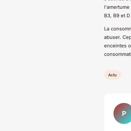
l'amertume
B3, B9 et D
La consomm
abuser. Cep
enceintes o
consommatio
Actu
P