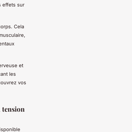
 effets sur
corps. Cela
musculaire,
mentaux
nerveuse et
çant les
écouvrez vos
a tension
isponible