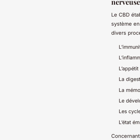
nerveuse
Le CBD étab
système end
divers proc
L’immuni
L’inflam
L’appétit
La diges
La mémo
Le dével
Les cycl
L’état ém
Concernant