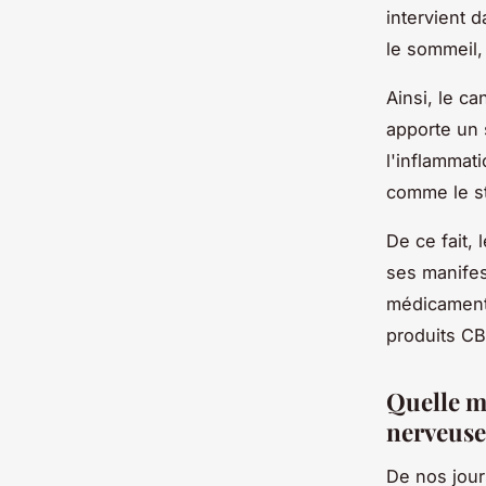
intervient 
le sommeil,
Ainsi, le c
apporte un 
l'inflammat
comme le st
De ce fait, 
ses manifest
médicaments
produits C
Quelle m
nerveuse
De nos jour