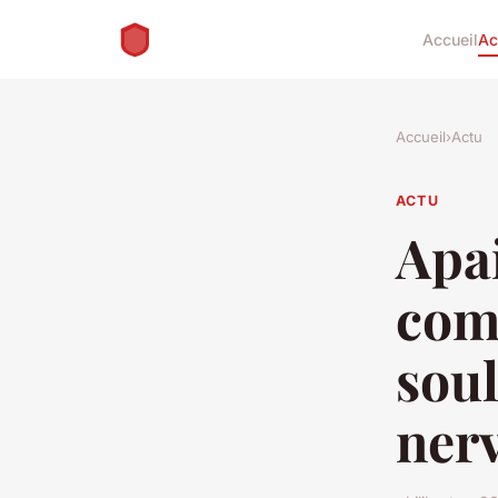
Accueil
Ac
Accueil
›
Actu
ACTU
Apai
com
soul
ner