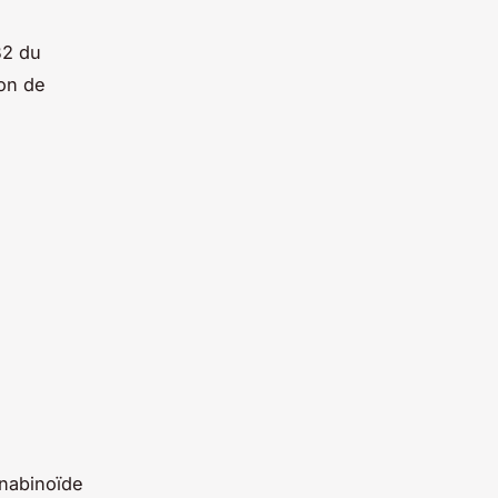
B2 du
ion de
nabinoïde