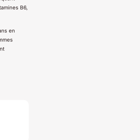
tamines B6,
ans en
femmes
nt