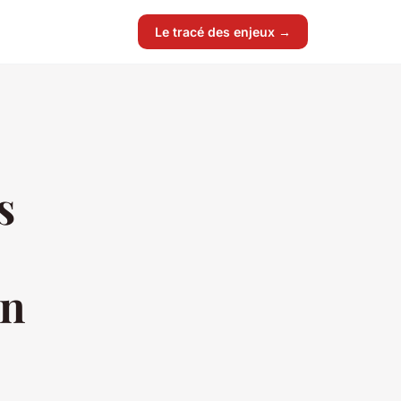
Le tracé des enjeux →
s
on