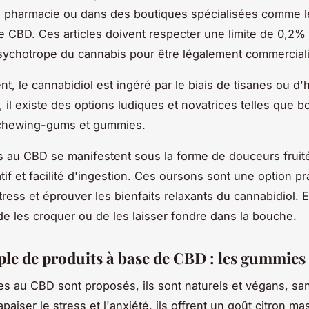
n pharmacie ou dans des boutiques spécialisées comme l
 CBD. Ces articles doivent respecter une limite de 0,2%
ychotrope du cannabis pour être légalement commercial
, le cannabidiol est ingéré par le biais de tisanes ou d'h
, il existe des options ludiques et novatrices telles que 
 chewing-gums et gummies.
 au CBD se manifestent sous la forme de douceurs fruitée
atif et facilité d'ingestion. Ces oursons sont une option p
tress et éprouver les bienfaits relaxants du cannabidiol. En 
 de les croquer ou de les laisser fondre dans la bouche.
le de produits à base de CBD : les gummie
 au CBD sont proposés, ils sont naturels et végans, sa
paiser le stress et l'anxiété, ils offrent un goût citron m