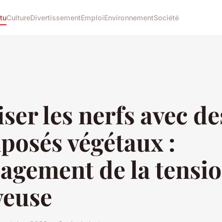
tu
Culture
Divertissement
Emploi
Environnement
Société
ser les nerfs avec de
posés végétaux :
agement de la tensi
veuse