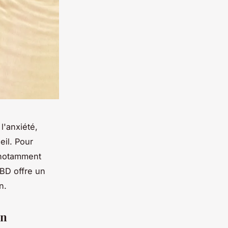
l'anxiété,
il. Pour
 notamment
CBD offre un
n.
on