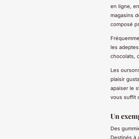
en ligne, e
magasins de
composé ps
Fréquemment
les adeptes
chocolats,
Les oursons
plaisir gust
apaiser le s
vous suffit
Un exemp
Des gummies
Destinés à a