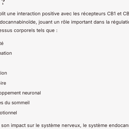
 ?
lit une interaction positive avec les récepteurs CB1 et C
ocannabinoïde, jouant un rôle important dans la régulat
essus corporels tels que :
té
mation
tion
ire
oppement neuronal
es du sommeil
otionnel
 son impact sur le système nerveux, le système endocan